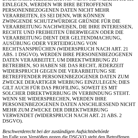
EINLEGEN, WERDEN WIR IHRE BETROFFENEN
PERSONENBEZOGENEN DATEN NICHT MEHR
VERARBEITEN, ES SEI DENN, WIR KÖNNEN
ZWINGENDE SCHUTZWÜRDIGE GRÜNDE FÜR DIE
VERARBEITUNG NACHWEISEN, DIE IHRE INTERESSEN,
RECHTE UND FREIHEITEN ÜBERWIEGEN ODER DIE
VERARBEITUNG DIENT DER GELTENDMACHUNG,
AUSÜBUNG ODER VERTEIDIGUNG VON
RECHTSANSPRÜCHEN (WIDERSPRUCH NACH ART. 21
ABS. 1 DSGVO). WERDEN IHRE PERSONENBEZOGENEN
DATEN VERARBEITET, UM DIREKTWERBUNG ZU
BETREIBEN, SO HABEN SIE DAS RECHT, JEDERZEIT
WIDERSPRUCH GEGEN DIE VERARBEITUNG SIE
BETREFFENDER PERSONENBEZOGENER DATEN ZUM
ZWECKE DERARTIGER WERBUNG EINZULEGEN; DIES
GILT AUCH FÜR DAS PROFILING, SOWEIT ES MIT
SOLCHER DIREKTWERBUNG IN VERBINDUNG STEHT.
WENN SIE WIDERSPRECHEN, WERDEN IHRE
PERSONENBEZOGENEN DATEN ANSCHLIESSEND NICHT
MEHR ZUM ZWECKE DER DIREKTWERBUNG
VERWENDET (WIDERSPRUCH NACH ART. 21 ABS. 2
DSGVO).
Beschwerderecht bei der zuständigen Aufsichtsbehörde
Im Falle von Verstößen gegen die DSGVO steht den Betroffenen