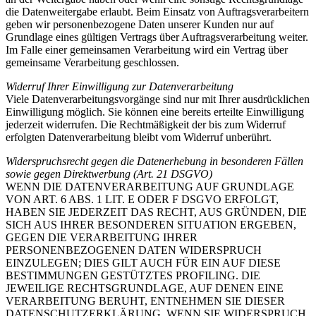
die Datenweitergabe erlaubt. Beim Einsatz von Auftragsverarbeitern
geben wir personenbezogene Daten unserer Kunden nur auf
Grundlage eines gültigen Vertrags über Auftragsverarbeitung weiter.
Im Falle einer gemeinsamen Verarbeitung wird ein Vertrag über
gemeinsame Verarbeitung geschlossen.
Widerruf Ihrer Einwilligung zur Datenverarbeitung
Viele Datenverarbeitungsvorgänge sind nur mit Ihrer ausdrücklichen
Einwilligung möglich. Sie können eine bereits erteilte Einwilligung
jederzeit widerrufen. Die Rechtmäßigkeit der bis zum Widerruf
erfolgten Datenverarbeitung bleibt vom Widerruf unberührt.
Widerspruchsrecht gegen die Datenerhebung in besonderen Fällen
sowie gegen Direktwerbung (Art. 21 DSGVO)
WENN DIE DATENVERARBEITUNG AUF GRUNDLAGE
VON ART. 6 ABS. 1 LIT. E ODER F DSGVO ERFOLGT,
HABEN SIE JEDERZEIT DAS RECHT, AUS GRÜNDEN, DIE
SICH AUS IHRER BESONDEREN SITUATION ERGEBEN,
GEGEN DIE VERARBEITUNG IHRER
PERSONENBEZOGENEN DATEN WIDERSPRUCH
EINZULEGEN; DIES GILT AUCH FÜR EIN AUF DIESE
BESTIMMUNGEN GESTÜTZTES PROFILING. DIE
JEWEILIGE RECHTSGRUNDLAGE, AUF DENEN EINE
VERARBEITUNG BERUHT, ENTNEHMEN SIE DIESER
DATENSCHUTZERKLÄRUNG. WENN SIE WIDERSPRUCH