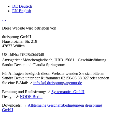
DE
Deutsch
EN
English
…
Diese Website wird betrieben von
dreisprung GmbH
Hausbroicher Str. 218
47877 Willich
USt-IdNr.: DE284044348
Amtsgericht Mönchengladbach, HRB 15081 Geschäftsführung:
Sandra Becke und Claudia Springorum
Für Anfragen bezüglich dieser Website wenden Sie sich bitte an
Sandra Becke unter der Rufnummer 02156-95 38 927 oder senden
Sie eine E-Mail: ↗
info [​at​] dreisprung-agentur.de
Beratung und Realisierung: ↗
Systemantics GmbH
Design: ↗
NODE Berlin
Downloads: →
Allgemeine Geschäftsbedingungen dreisprung
GmbH