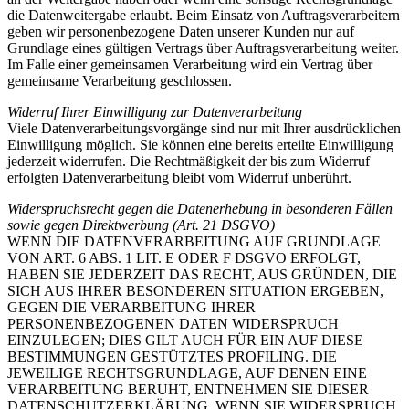
die Datenweitergabe erlaubt. Beim Einsatz von Auftragsverarbeitern
geben wir personenbezogene Daten unserer Kunden nur auf
Grundlage eines gültigen Vertrags über Auftragsverarbeitung weiter.
Im Falle einer gemeinsamen Verarbeitung wird ein Vertrag über
gemeinsame Verarbeitung geschlossen.
Widerruf Ihrer Einwilligung zur Datenverarbeitung
Viele Datenverarbeitungsvorgänge sind nur mit Ihrer ausdrücklichen
Einwilligung möglich. Sie können eine bereits erteilte Einwilligung
jederzeit widerrufen. Die Rechtmäßigkeit der bis zum Widerruf
erfolgten Datenverarbeitung bleibt vom Widerruf unberührt.
Widerspruchsrecht gegen die Datenerhebung in besonderen Fällen
sowie gegen Direktwerbung (Art. 21 DSGVO)
WENN DIE DATENVERARBEITUNG AUF GRUNDLAGE
VON ART. 6 ABS. 1 LIT. E ODER F DSGVO ERFOLGT,
HABEN SIE JEDERZEIT DAS RECHT, AUS GRÜNDEN, DIE
SICH AUS IHRER BESONDEREN SITUATION ERGEBEN,
GEGEN DIE VERARBEITUNG IHRER
PERSONENBEZOGENEN DATEN WIDERSPRUCH
EINZULEGEN; DIES GILT AUCH FÜR EIN AUF DIESE
BESTIMMUNGEN GESTÜTZTES PROFILING. DIE
JEWEILIGE RECHTSGRUNDLAGE, AUF DENEN EINE
VERARBEITUNG BERUHT, ENTNEHMEN SIE DIESER
DATENSCHUTZERKLÄRUNG. WENN SIE WIDERSPRUCH