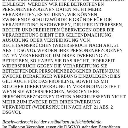
EINLEGEN, WERDEN WIR IHRE BETROFFENEN
PERSONENBEZOGENEN DATEN NICHT MEHR
VERARBEITEN, ES SEI DENN, WIR KÖNNEN
ZWINGENDE SCHUTZWÜRDIGE GRÜNDE FÜR DIE
VERARBEITUNG NACHWEISEN, DIE IHRE INTERESSEN,
RECHTE UND FREIHEITEN ÜBERWIEGEN ODER DIE
VERARBEITUNG DIENT DER GELTENDMACHUNG,
AUSÜBUNG ODER VERTEIDIGUNG VON
RECHTSANSPRÜCHEN (WIDERSPRUCH NACH ART. 21
ABS. 1 DSGVO). WERDEN IHRE PERSONENBEZOGENEN
DATEN VERARBEITET, UM DIREKTWERBUNG ZU
BETREIBEN, SO HABEN SIE DAS RECHT, JEDERZEIT
WIDERSPRUCH GEGEN DIE VERARBEITUNG SIE
BETREFFENDER PERSONENBEZOGENER DATEN ZUM
ZWECKE DERARTIGER WERBUNG EINZULEGEN; DIES
GILT AUCH FÜR DAS PROFILING, SOWEIT ES MIT
SOLCHER DIREKTWERBUNG IN VERBINDUNG STEHT.
WENN SIE WIDERSPRECHEN, WERDEN IHRE
PERSONENBEZOGENEN DATEN ANSCHLIESSEND NICHT
MEHR ZUM ZWECKE DER DIREKTWERBUNG
VERWENDET (WIDERSPRUCH NACH ART. 21 ABS. 2
DSGVO).
Beschwerderecht bei der zuständigen Aufsichtsbehörde
Im Falle von Verstößen gegen die DSGVO steht den Betroffenen