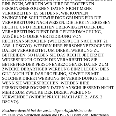
EINLEGEN, WERDEN WIR IHRE BETROFFENEN
PERSONENBEZOGENEN DATEN NICHT MEHR
VERARBEITEN, ES SEI DENN, WIR KÖNNEN
ZWINGENDE SCHUTZWÜRDIGE GRÜNDE FÜR DIE
VERARBEITUNG NACHWEISEN, DIE IHRE INTERESSEN,
RECHTE UND FREIHEITEN ÜBERWIEGEN ODER DIE
VERARBEITUNG DIENT DER GELTENDMACHUNG,
AUSÜBUNG ODER VERTEIDIGUNG VON
RECHTSANSPRÜCHEN (WIDERSPRUCH NACH ART. 21
ABS. 1 DSGVO). WERDEN IHRE PERSONENBEZOGENEN
DATEN VERARBEITET, UM DIREKTWERBUNG ZU
BETREIBEN, SO HABEN SIE DAS RECHT, JEDERZEIT
WIDERSPRUCH GEGEN DIE VERARBEITUNG SIE
BETREFFENDER PERSONENBEZOGENER DATEN ZUM
ZWECKE DERARTIGER WERBUNG EINZULEGEN; DIES
GILT AUCH FÜR DAS PROFILING, SOWEIT ES MIT
SOLCHER DIREKTWERBUNG IN VERBINDUNG STEHT.
WENN SIE WIDERSPRECHEN, WERDEN IHRE
PERSONENBEZOGENEN DATEN ANSCHLIESSEND NICHT
MEHR ZUM ZWECKE DER DIREKTWERBUNG
VERWENDET (WIDERSPRUCH NACH ART. 21 ABS. 2
DSGVO).
Beschwerderecht bei der zuständigen Aufsichtsbehörde
Im Falle von Verstößen gegen die DSGVO steht den Betroffenen