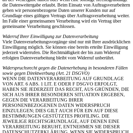
die Datenweitergabe erlaubt. Beim Einsatz von Auftragsverarbeitern
geben wir personenbezogene Daten unserer Kunden nur auf
Grundlage eines gültigen Vertrags über Auftragsverarbeitung weiter.
Im Falle einer gemeinsamen Verarbeitung wird ein Vertrag über
gemeinsame Verarbeitung geschlossen.
Widerruf Ihrer Einwilligung zur Datenverarbeitung
Viele Datenverarbeitungsvorgänge sind nur mit Ihrer ausdrücklichen
Einwilligung möglich. Sie können eine bereits erteilte Einwilligung
jederzeit widerrufen. Die Rechtmäßigkeit der bis zum Widerruf
erfolgten Datenverarbeitung bleibt vom Widerruf unberührt.
Widerspruchsrecht gegen die Datenerhebung in besonderen Fällen
sowie gegen Direktwerbung (Art. 21 DSGVO)
WENN DIE DATENVERARBEITUNG AUF GRUNDLAGE
VON ART. 6 ABS. 1 LIT. E ODER F DSGVO ERFOLGT,
HABEN SIE JEDERZEIT DAS RECHT, AUS GRÜNDEN, DIE
SICH AUS IHRER BESONDEREN SITUATION ERGEBEN,
GEGEN DIE VERARBEITUNG IHRER
PERSONENBEZOGENEN DATEN WIDERSPRUCH
EINZULEGEN; DIES GILT AUCH FÜR EIN AUF DIESE
BESTIMMUNGEN GESTÜTZTES PROFILING. DIE
JEWEILIGE RECHTSGRUNDLAGE, AUF DENEN EINE
VERARBEITUNG BERUHT, ENTNEHMEN SIE DIESER
DATENSCHUTZERKLÄRUNG. WENN SIE WIDERSPRUCH